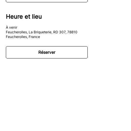
Heure et lieu
À venir
Feucherolles, La Briqueterie, RD 307, 78810
Feucherolles, France
Réserver
Le Bivouac
01 34 59 00 10
bivouac@barbecue-co.com
Nous contacter
La Briqueterie